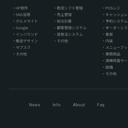
HP制作
勤怠シフト管理
POSレジ
SNS活用
売上管理
キャッシュレ
グルメサイト
給与計算
予約システム
Google
顧客管理システム
オーダーシス
インバウンド
受発注システム
看板
販促デザイン
その他
内装
サブスク
メニューブッ
その他
業務用品
清掃除菌サー
設備
その他
News
Info
About
Faq