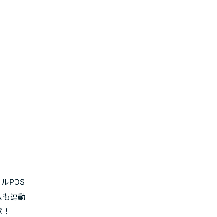
ルPOS
ムも連動
パ！