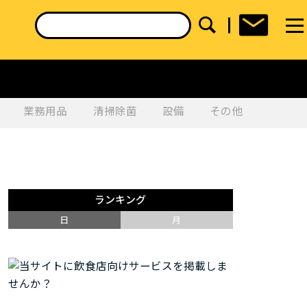
業務用品
清掃除菌
設備
その他
ランキング
日
月