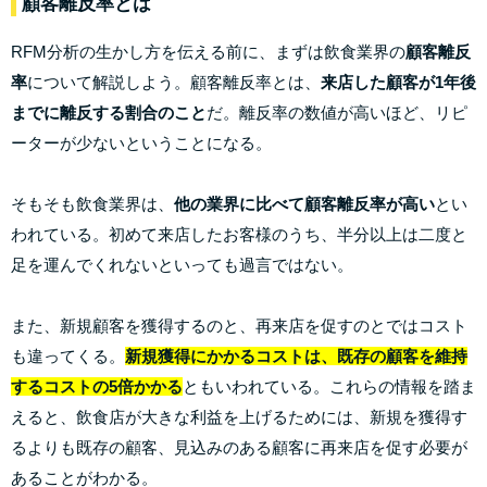
顧客離反率とは
RFM分析の生かし方を伝える前に、まずは飲食業界の
顧客離反
率
について解説しよう。顧客離反率とは、
来店した顧客が1年後
までに離反する割合のこと
だ。離反率の数値が高いほど、リピ
ーターが少ないということになる。
そもそも飲食業界は、
他の業界に比べて顧客離反率が高い
とい
われている。初めて来店したお客様のうち、半分以上は二度と
足を運んでくれないといっても過言ではない。
また、新規顧客を獲得するのと、再来店を促すのとではコスト
も違ってくる。
新規獲得にかかるコストは、既存の顧客を維持
するコストの5倍かかる
ともいわれている。これらの情報を踏ま
えると、飲食店が大きな利益を上げるためには、新規を獲得す
るよりも既存の顧客、見込みのある顧客に再来店を促す必要が
あることがわかる。