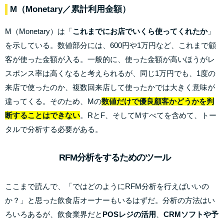
M（Monetary／累計利用金額）
M（Monetary）は「
これまでにお店でいくら使ってくれたか
」
を示している。数値部分には、600円や1万円など、これまで顧
客が使った金額が入る。一般的に、使った金額が高いほうがレ
スポンス率は高くなると考えられるが、同じ1万円でも、1度の
来店で使ったのか、複数回来店して使ったかでは大きく意味が
違ってくる。そのため、Mの
数値だけで優良顧客かどうかを判
断することはできない
。RとF、そしてMすべてを含めて、トー
タルで分析する必要がある。
RFM分析をするためのツール
ここまで読んで、「ではどのようにRFM分析を行えばいいの
か？」と思った飲食店オーナーもいるはずだ。分析の方法はい
ろいろあるが、飲食業界だと
POSレジの活用
、
CRMソフトや予