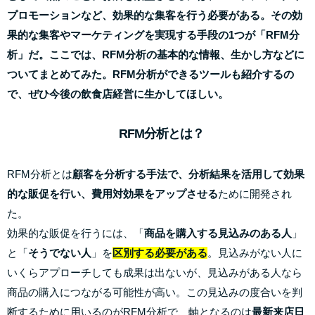
プロモーションなど、効果的な集客を行う必要がある。その効
果的な集客やマーケティングを実現する手段の1つが「RFM分
析」だ。ここでは、RFM分析の基本的な情報、生かし方などに
ついてまとめてみた。RFM分析ができるツールも紹介するの
で、ぜひ今後の飲食店経営に生かしてほしい。
RFM分析とは？
RFM分析とは
顧客を分析する手法で、分析結果を活用して効果
的な販促を行い、費用対効果をアップさせる
ために開発され
た。
効果的な販促を行うには、「
商品を購入する見込みのある人
」
と「
そうでない人
」を
区別する必要がある
。見込みがない人に
いくらアプローチしても成果は出ないが、見込みがある人なら
商品の購入につながる可能性が高い。この見込みの度合いを判
断するために用いるのがRFM分析で、軸となるのは
最新来店日