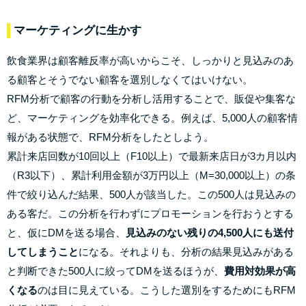
マーケティングに生かす
飲食業界は顧客離反率が高いからこそ、しっかりと見込みのあ
る顧客とそうでない顧客を選別しなくてはいけない。
RFM分析で顧客の行動を分析し活用することで、販促や集客な
ど、マーケティングを効率化できる。例えば、5,000人の顧客情
報がある状態で、RFM分析をしたとしよう。
累計来店回数が10回以上（F10以上）で最新来店日が3カ月以内
（R3以下）、累計利用金額が3万円以上（M=30,000以上）の条
件で絞り込んだ結果、500人が該当した。この500人は見込みの
ある客だ。この分析を行わずにプロモーションを行おうとする
と、仮にDMを送る場合、
見込みのない残りの4,500人にも送付
してしまうこと
になる。それよりも、分析の結果見込みがある
と判断できた500人に絞ってDMを送るほうが、
費用対効果が高
くなる
のは目に見えている。こうした選別をするためにもRFM