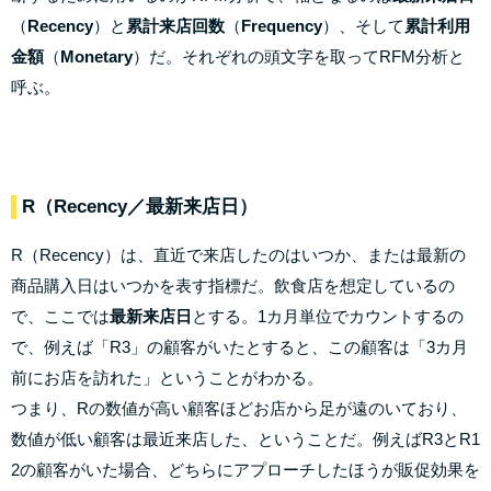
（
Recency
）と
累計来店回数
（
Frequency
）、そして
累計利用
金額
（
Monetary
）だ。それぞれの頭文字を取ってRFM分析と
呼ぶ。
R（Recency／最新来店日）
R（Recency）は、直近で来店したのはいつか、または最新の
商品購入日はいつかを表す指標だ。飲食店を想定しているの
で、ここでは
最新来店日
とする。1カ月単位でカウントするの
で、例えば「R3」の顧客がいたとすると、この顧客は「3カ月
前にお店を訪れた」ということがわかる。
つまり、Rの数値が高い顧客ほどお店から足が遠のいており、
数値が低い顧客は最近来店した、ということだ。例えばR3とR1
2の顧客がいた場合、どちらにアプローチしたほうが販促効果を