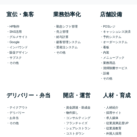
宣伝・集客
業務効率化
店舗設備
HP制作
勤怠シフト管理
POSレジ
SNS活用
売上管理
キャッシュレス決済
グルメサイト
給与計算
予約システム
Google
顧客管理システム
オーダーシステム
インバウンド
受発注システム
看板
販促デザイン
その他
内装
サブスク
メニューブック
その他
業務用品
清掃除菌サービス
設備
その他
デリバリー・弁当
開店・運営
人材・育成
テイクアウト
資金調達・助成金
人材紹介
デリバリー
物件探し
採用サイト
お弁当
コンサルティング
求人媒体
その他
フランチャイズ
従業員満足度UP
シェアレストラン
従業員教育
コストダウン
外国人採用