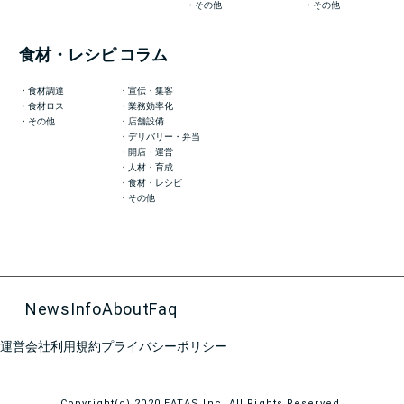
その他
その他
食材・レシピ
コラム
食材調達
宣伝・集客
食材ロス
業務効率化
その他
店舗設備
デリバリー・弁当
開店・運営
人材・育成
食材・レシピ
その他
News
Info
About
Faq
運営会社
利用規約
プライバシーポリシー
Copyright(c) 2020 EATAS Inc. All Rights Reserved.