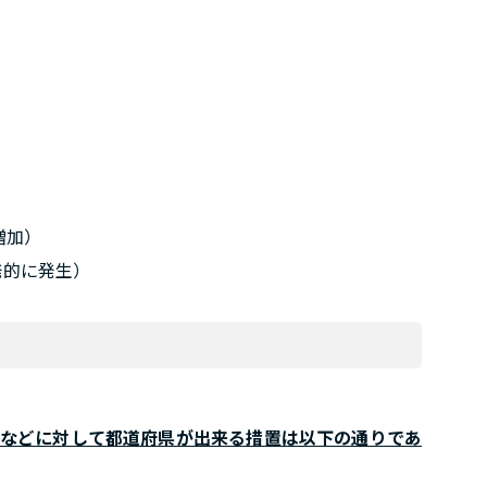
）
増加）
発的に発生）
などに対して都道府県が出来る措置は以下の通りであ