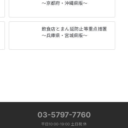
～京都府・沖縄県版～
飲食店とまん延防止等重点措置
～兵庫県・宮城県版～
03-5797-7760
平日10:00-19:00 土日祝 休