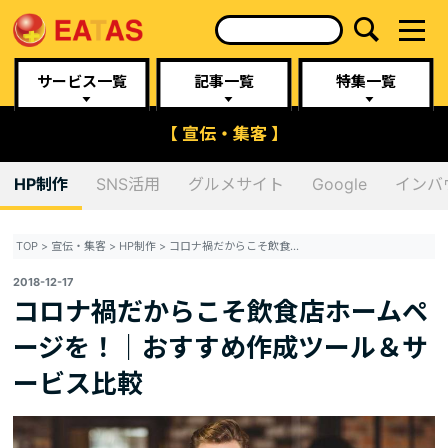
サービス一覧
記事一覧
特集一覧
【 宣伝・集客 】
HP制作
SNS活用
グルメサイト
Google
インバ
TOP
>
宣伝・集客
>
HP制作
>
コロナ禍だからこそ飲食店ホームページを！｜おすすめ作成ツール＆サービス比較
2018-12-17
コロナ禍だからこそ飲食店ホームペ
ージを！｜おすすめ作成ツール＆サ
ービス比較