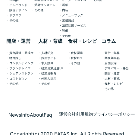
インバウンド
受発注システム
看板
販促デザイン
その他
内装
サブスク
メニューブック
その他
業務用品
清掃除菌サービス
設備
その他
開店・運営
人材・育成
食材・レシピ
コラム
資金調達・助成金
人材紹介
食材調達
宣伝・集客
物件探し
採用サイト
食材ロス
業務効率化
コンサルティング
求人媒体
その他
店舗設備
フランチャイズ
従業員満足度UP
デリバリー・弁当
シェアレストラン
従業員教育
開店・運営
コストダウン
外国人採用
人材・育成
その他
その他
食材・レシピ
その他
運営会社
利用規約
プライバシーポリシー
News
Info
About
Faq
Copyright(c) 2020 EATAS Inc. All Rights Reserved.