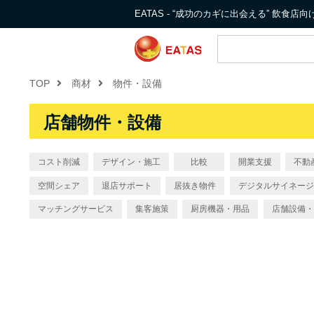
EATAS - “成功のカギに出会える” 飲食
TOP
商材
物件・設備
店舗物件・設備
コスト削減
デザイン・施工
比較
開業支援
不動
空間シェア
退店サポート
居抜き物件
デジタルサイネージ
マッチングサービス
集客施策
厨房機器・用品
店舗設備・