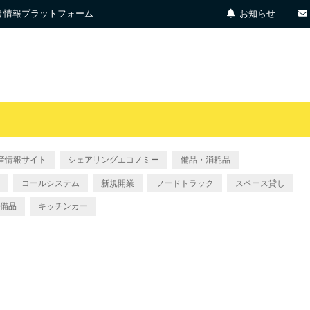
店向け情報プラットフォーム
お知らせ
産情報サイト
シェアリングエコノミー
備品・消耗品
コールシステム
新規開業
フードトラック
スペース貸し
備品
キッチンカー