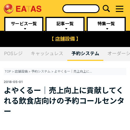
サービス一覧
記事一覧
特集一覧
【 店舗設備 】
POSレジ
キャッシュレス
予約システム
オーダー
TOP
>
店舗設備
>
予約システム
>
よやくるー｜売上向上に貢献してくれる飲食店向けの予約コールセンター
2018-05-01
よやくるー｜売上向上に貢献してく
れる飲食店向けの予約コールセンタ
ー