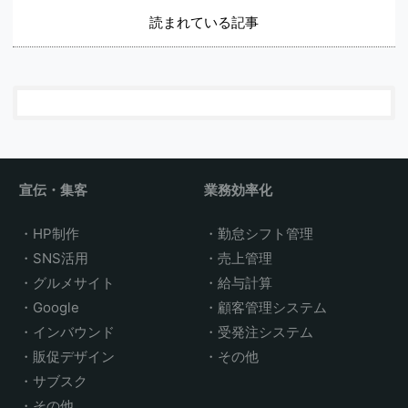
読まれている記事
宣伝・集客
業務効率化
HP制作
勤怠シフト管理
SNS活用
売上管理
グルメサイト
給与計算
Google
顧客管理システム
インバウンド
受発注システム
販促デザイン
その他
サブスク
その他