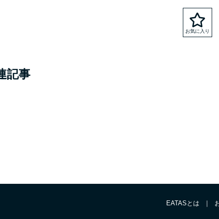
連記事
EATASとは
｜