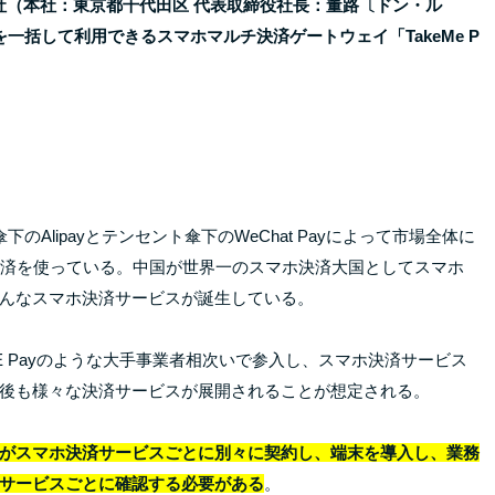
社（本社：東京都千代田区 代表取締役社長：董路〔ドン・ル
一括して利用できるスマホマルチ決済ゲートウェイ「TakeMe P
lipayとテンセント傘下のWeChat Payによって市場全体に
決済を使っている。中国が世界一のスマホ決済大国としてスマホ
んなスマホ決済サービスが誕生している。
INE Payのような大手事業者相次いで参入し、スマホ決済サービス
後も様々な決済サービスが展開されることが想定される。
がスマホ決済サービスごとに別々に契約し、端末を導入し、業務
サービスごとに確認する必要がある
。