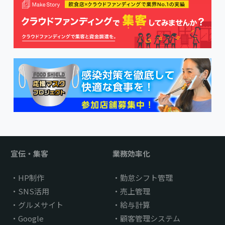
宣伝・集客
業務効率化
HP制作
勤怠シフト管理
SNS活用
売上管理
グルメサイト
給与計算
Google
顧客管理システム