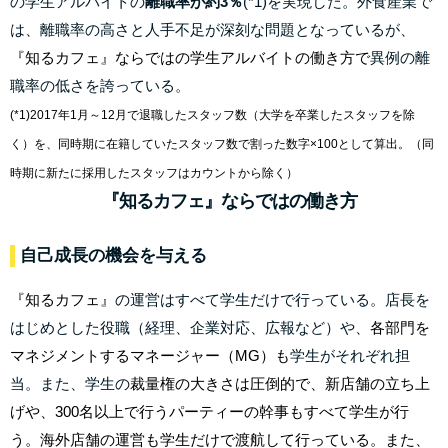
の学生アルバイトの
離職率が約3％
(*1)を実現した。外食産業で
は、離職率の高さと人手不足が深刻な問題となっているが、
『知るカフェ』ならではの学生アルバイトの働き方で
異例の離
職率の低さを誇っている。
(*1)2017年1月～12月で退職したスタッフ数（大学を卒業したスタッフを除
く）を、同時期に在籍していたスタッフ数で割った数字×100として算出。（同
時期に新たに採用したスタッフはカウントから除く）
『知るカフェ
』
ならではの働き方
自己成長の機会を与える
『知るカフェ』
の運営はすべて学生だけで行っている。店長を
はじめとした役職（経理、企業対応、広報など）や、
各部門を
マネジメントするマネージャー（MG）も
学生がそれぞれ担
当。また、学生の
裁量権の大きさは圧倒的で、新店舗の立ち上
げや、300名以上で行うパーティーの幹事もすべて学生が行
う。海外店舗の運営も学生だけで渡航して行っている。また、