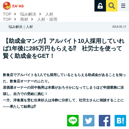
TOP
悩み解決
人材
TOP
商材
人材・採用
悩み解決｜人材
2018.05.17
【助成金マンガ】アルバイト10人採用していれ
ば1年後に285万円もらえる⁉ 社労士を使って
賢く助成金をGET！
飲食店でアルバイトを1人でも採用しているともらえる助成金があることを知っ
た、飲食店オーナーのふたり。
居酒屋オーナーの田中熱男は本業がおろそかになってしまうほど申請業務に没
頭し、自力での受給に挑む！
一方、洋食屋を営む出来杉人は冷静に分析して、社労士さんに相談することに
——果たして結果は⁉