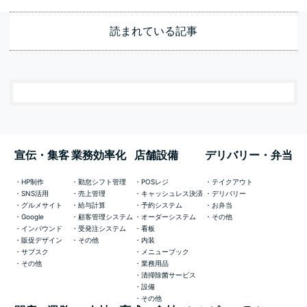
読まれている記事
宣伝・集客
業務効率化
店舗設備
デリバリー・弁当
HP制作
勤怠シフト管理
POSレジ
テイクアウト
SNS活用
売上管理
キャッシュレス決済
デリバリー
グルメサイト
給与計算
予約システム
お弁当
Google
顧客管理システム
オーダーシステム
その他
インバウンド
受発注システム
看板
販促デザイン
その他
内装
サブスク
メニューブック
その他
業務用品
清掃除菌サービス
設備
その他