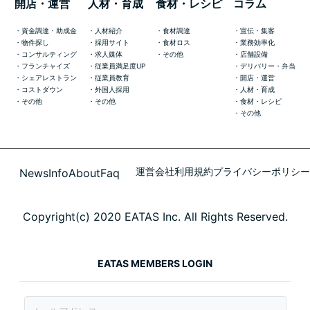
開店・運営
人材・育成
食材・レシピ
コラム
資金調達・助成金
人材紹介
食材調達
宣伝・集客
物件探し
採用サイト
食材ロス
業務効率化
コンサルティング
求人媒体
その他
店舗設備
フランチャイズ
従業員満足度UP
デリバリー・弁当
シェアレストラン
従業員教育
開店・運営
コストダウン
外国人採用
人材・育成
その他
その他
食材・レシピ
その他
運営会社
利用規約
プライバシーポリシー
News
Info
About
Faq
Copyright(c) 2020 EATAS Inc. All Rights Reserved.
EATAS MEMBERS LOGIN