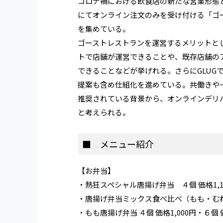
コロナ禍における飲食店の新たな営業形態
にてオンライン注文のみを受け付ける「ゴ
を集めている。
ゴーストレストランを運営するメリットと
トで店舗が運営できることや、既存店舗の
できることなどが挙げれる。さらにGLUG
提案も含め仕組化を進めている。共働きや
推奨されている背景から、オンラインデリ
と考えられる。
■ メニュー紹介
【お弁当】
・熱狂スペシャル唐揚げ弁当 ４個 価格1,10
・唐揚げ弁当ミックス食べ比べ（もも・むね）４
・もも唐揚げ弁当 ４個 価格1,000円・６個 