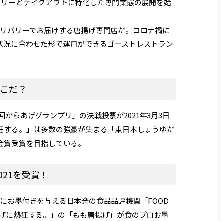
バリーとテイクアウトに特化した専門業態の展開を始
デリバリーでお届けする唐揚げ専門店だ。コロナ禍に
状況に合わせた形で運用ができるゴーストレストラン
どこだ？
回からあげグランプリ」の決戦投票が2021年3月3日
狂する。」は多数の強豪が集まる「東日本しょうゆだ
金賞受賞を目指している。
D2021を受賞！
にお墨付きを与える日本発の食品品評機関「FOOD
人は唐揚げに熱狂する。」の「もも唐揚げ」が食のプロお墨