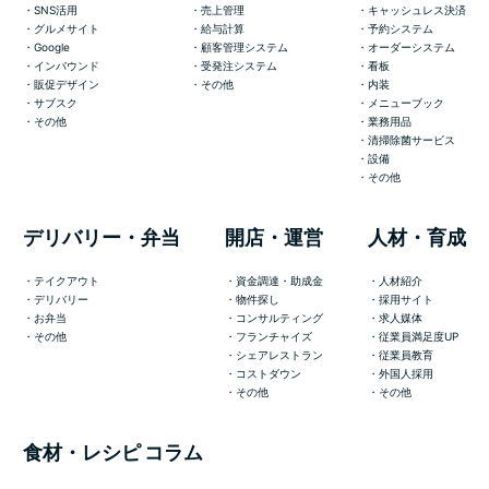
SNS活用
売上管理
キャッシュレス決済
グルメサイト
給与計算
予約システム
Google
顧客管理システム
オーダーシステム
インバウンド
受発注システム
看板
販促デザイン
その他
内装
サブスク
メニューブック
その他
業務用品
清掃除菌サービス
設備
その他
デリバリー・弁当
開店・運営
人材・育成
テイクアウト
資金調達・助成金
人材紹介
デリバリー
物件探し
採用サイト
お弁当
コンサルティング
求人媒体
その他
フランチャイズ
従業員満足度UP
シェアレストラン
従業員教育
コストダウン
外国人採用
その他
その他
食材・レシピ
コラム