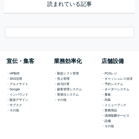
読まれている記事
宣伝・集客
業務効率化
店舗設備
HP制作
勤怠シフト管理
POSレジ
SNS活用
売上管理
キャッシュレス決済
グルメサイト
給与計算
予約システム
Google
顧客管理システム
オーダーシステム
インバウンド
受発注システム
看板
販促デザイン
その他
内装
サブスク
メニューブック
その他
業務用品
清掃除菌サービス
設備
その他