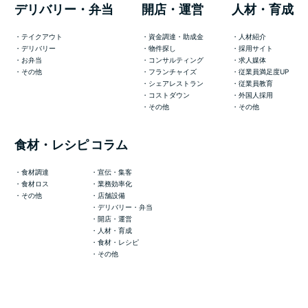
デリバリー・弁当
開店・運営
人材・育成
テイクアウト
資金調達・助成金
人材紹介
デリバリー
物件探し
採用サイト
お弁当
コンサルティング
求人媒体
その他
フランチャイズ
従業員満足度UP
シェアレストラン
従業員教育
コストダウン
外国人採用
その他
その他
食材・レシピ
コラム
食材調達
宣伝・集客
食材ロス
業務効率化
その他
店舗設備
デリバリー・弁当
開店・運営
人材・育成
食材・レシピ
その他