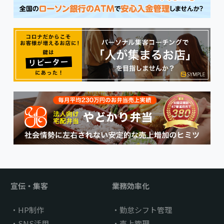
宣伝・集客
業務効率化
HP制作
勤怠シフト管理
SNS活用
売上管理