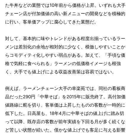
た牛丼などの業態では10年前から価格が上昇。いずれも大手
チェーン店が付加価値の高い新メニューの開発などを積極的
に行い、客単価アップに腐心してきた業態だ。
対して、基本的に味やトレンドがある程度出揃っているラー
メンは差別化の余地が相対的に少なく、模倣しやすいことか
らコモディティ化しやすい弱点がある。加えて、「手頃な価
格で気軽に食べられる」ラーメンの低価格イメージも根強
く、大手でも値上げによる収益改善策は容易ではない。
例えば、ラーメンチェーン大手の幸楽苑では、同社の看板商
品だった290円「中華そば」を2015年に販売終了。高付加価
値路線に舵を切り、客単価は上昇したものの客数が一時的に
低下した。日高屋も、18年4月に中華そばの値上げに踏み切
って以降、既存店の客数が前年実績を下回る月が多く続くな
ど苦しい状態が続いた。僅かな値上げでも客足に与える影響