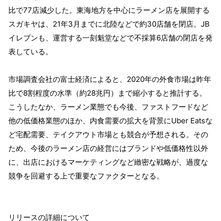
比で77店減少した。東海地方を中心にラーメン店を展開する
スガキヤは、21年3月までに北陸などで約30店舗を閉店。JB
イレブンも、運営する一刻魁堂などで不採算6店舗の閉店を発
表している。
市場調査会社の富士経済によると、2020年の外食市場は昨年
比で8割程度の水準（約28兆円）まで縮小すると推計する。
こうしたなか、ラーメン業態でも今後、ファストフードなど
他の低価格業態のほか、内食需要の拡大を背景にUber Eatsな
ど宅配需要、テイクアウト市場とも競合が予想される。その
ため、今後のラーメン店の経営にはブランドや低価格性以外
に、出店におけるマーケティングなど緻密な戦略が、過度な
競争を回避する上で重要なファクターとなる。
リリースの詳細について