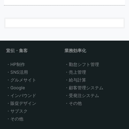
宣伝・集客
業務効率化
HP制作
勤怠シフト管理
SNS活用
売上管理
グルメサイト
給与計算
Google
顧客管理システム
インバウンド
受発注システム
販促デザイン
その他
サブスク
その他