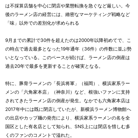
は不採算店舗を中心に閉店や業態転換を急ぐなど厳しい。今
後のラーメン店の経営には、緻密なマーケティング戦略など
「味」以外での差別化が求められる
9月までの累計で30件を超えたのは2000年以降初めてで、こ
の時点で過去最多となった19年通年（36件）の件数に並ぶ勢
いとなっている。このペースが続けば、ラーメン店の倒産は
過去20年で最多を更新することが確実となる。
特に、豚骨ラーメンの「長浜将軍」（福岡）、横浜家系ラー
メンの「六角家本店」（神奈川）など、根強いファンに支持
されてきたラーメン店の倒産が発生。なかでも六角家本店は
2017年中には既に閉店していたが、新横浜ラーメン博物館へ
の出店やカップ麺の発売により、横浜家系ラーメンの名を全
国区とした有名店として知られ、SNS上には閉店を惜しむ多
くのファンのコメントで溢れた。