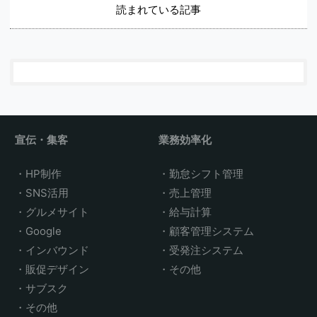
読まれている記事
宣伝・集客
業務効率化
HP制作
勤怠シフト管理
SNS活用
売上管理
グルメサイト
給与計算
Google
顧客管理システム
インバウンド
受発注システム
販促デザイン
その他
サブスク
その他