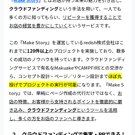
『
Make Story
』とはお店が持つ本来の魅力を引き出し、
クラウドファンディング
という手法を用いて、一人でも
多くの方に知ってもらい、
リピーターを獲得することで
お店の経営を豊かにしていく
というサービスです。
この『Make Story』を運営しているredish株式会社はこ
れまでに
120件以上
のプロジェクトを実施しており、数多
くの成功のノウハウを持っています。クラウドファンディ
ングサービスで有名なMakuakeやCAMPFIREとの交渉か
ら、コンセプト設計・ページ／リターン設計まで
ほぼ丸
投げでプロジェクトの実行が可能
になります。『Make S
tory』では、単純にページ作成の代行だけではなく、
お
店の特徴、お客様から支持されるポイントを徹底的に磨
き込み、
クラウドファンディング
というツールを活用
し、多くの方をお店のファンへと導きます
。
2. クラウドファンディングで集客・PRできる！