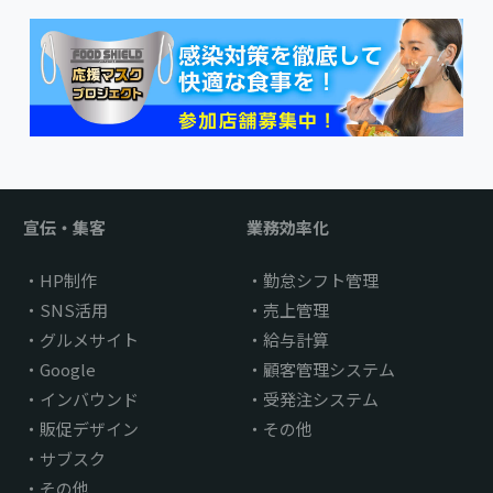
宣伝・集客
業務効率化
HP制作
勤怠シフト管理
SNS活用
売上管理
グルメサイト
給与計算
Google
顧客管理システム
インバウンド
受発注システム
販促デザイン
その他
サブスク
その他