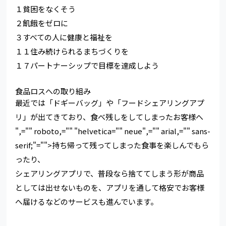
１貧困をなくそう
２飢餓をゼロに
３すべての人に健康と福祉を
１１住み続けられるまちづくりを
１７パートナーシップで目標を達成しよう
食品ロスへの取り組み
最近では「ドギーバッグ」や「フードシェアリングアプ
リ」が出てきており、食べ残しをしてしまったお客様へ
",="" roboto,="" "helvetica="" neue",="" arial,="" sans-
serif;"="">持ち帰って残ってしまった食事を楽しんでもら
ったり、
シェアリングアプリで、普段なら捨ててしまう形が商品
としては出せないものを、アプリを通して格安でお客様
へ届けるなどのサービスも進んでいます。