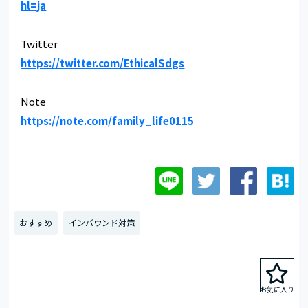
hl=ja
Twitter
https://twitter.com/EthicalSdgs
Note
https://note.com/family_life0115
おすすめ
インバウンド対策