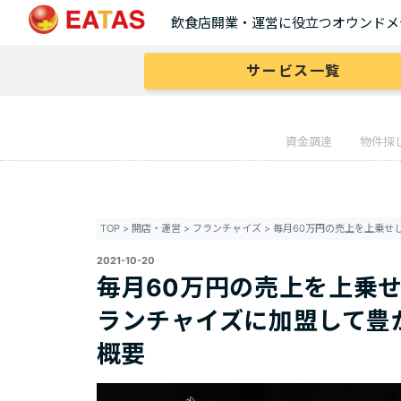
飲食店開業・運営に役立つオウンドメ
サービス一覧
資金調達
物件探
TOP
>
開店・運営
>
フランチャイズ
>
2021-10-20
毎月60万円の売上を上乗
ランチャイズに加盟して豊
概要