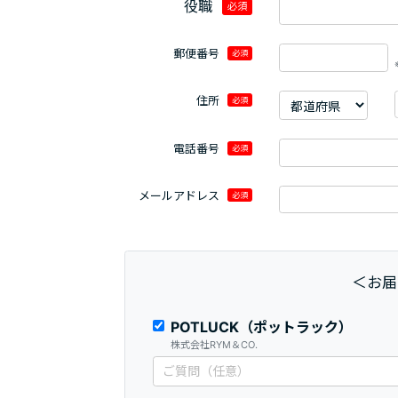
役職
必須
郵便番号
必須
住所
必須
電話番号
必須
メールアドレス
必須
＜お届
POTLUCK（ポットラック）
株式会社RYM＆CO.