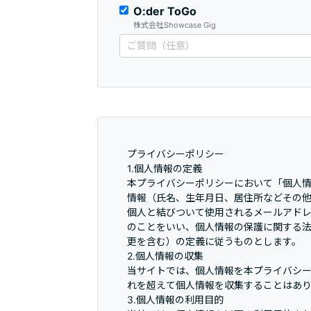
O:der ToGo
株式会社Showcase Gig