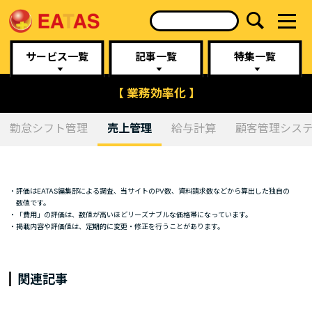
サービス一覧
記事一覧
特集一覧
【 業務効率化 】
勤怠シフト管理
売上管理
給与計算
顧客管理シス
・評価はEATAS編集部による調査、当サイトのPV数、資料請求数などから算出した独自の
数値です。
・「費用」の評価は、数値が高いほどリーズナブルな価格帯になっています。
・掲載内容や評価値は、定期的に変更・修正を行うことがあります。
関連記事