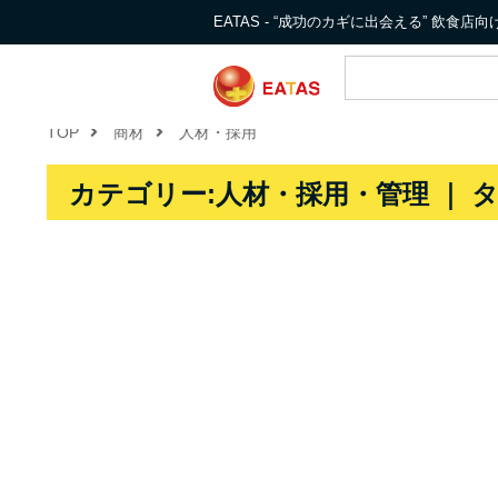
EATAS - “成功のカギに出会える” 飲食
TOP
商材
人材・採用
カテゴリー:人材・採用・管理 ｜ 