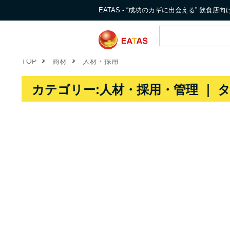
EATAS - “成功のカギに出会える” 飲食
TOP
商材
人材・採用
カテゴリー:人材・採用・管理 ｜ 