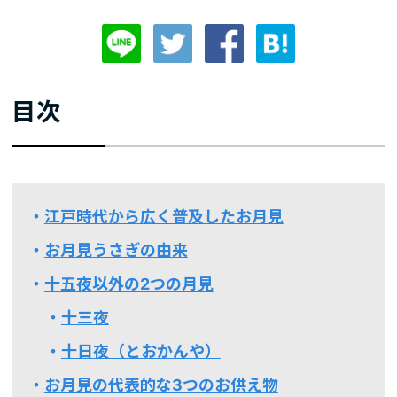
目次
江戸時代から広く普及したお月見
お月見うさぎの由来
十五夜以外の2つの月見
十三夜
十日夜（とおかんや）
お月見の代表的な3つのお供え物