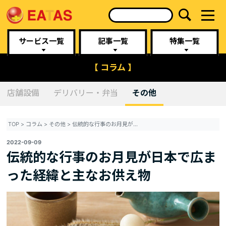
サービス一覧
記事一覧
特集一覧
【 コラム 】
店舗設備
デリバリー・弁当
その他
TOP
>
コラム
>
その他
>
伝統的な行事のお月見が日本で広まった経緯と主なお供え物
2022-09-09
伝統的な行事のお月見が日本で広ま
った経緯と主なお供え物