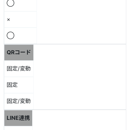
◯
×
◯
QRコード
固定/変動
固定
固定/変動
LINE連携