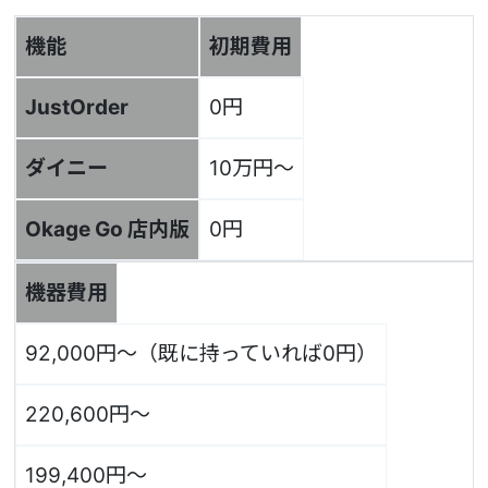
機能
初期費用
JustOrder
0円
ダイニー
10万円～
Okage Go 店内版
0円
機器費用
92,000円～（既に持っていれば0円）
220,600円～
199,400円～