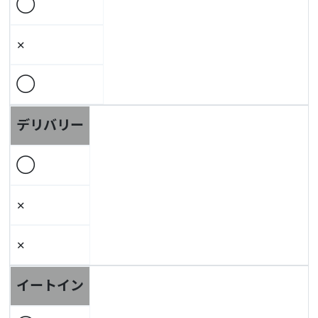
◯
×
◯
デリバリー
◯
×
×
イートイン