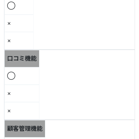
◯
×
×
口コミ機能
◯
×
×
顧客管理機能