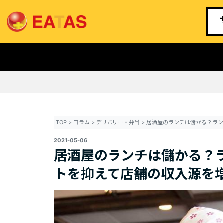
TOP
>
コラム
>
デリバリー・弁当
>
2021-05-06
居酒屋のランチは儲かる？
トを抑えて店舗の収入源を