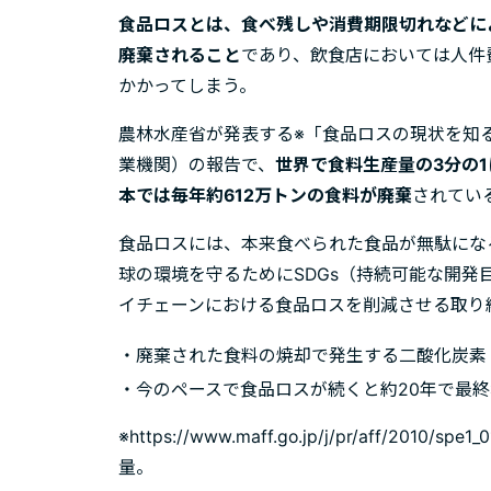
食品ロスとは、食べ残しや消費期限切れなどに
廃棄されること
であり、飲食店においては人件
かかってしまう。
農林水産省が発表する※「食品ロスの現状を知
業機関）の報告で、
世界で食料生産量の3分の
本では毎年約612万トンの食料が廃棄
されてい
食品ロスには、本来食べられた食品が無駄にな
球の環境を守るためにSDGs（持続可能な開
イチェーンにおける食品ロスを削減させる取り
・廃棄された食料の焼却で発生する二酸化炭素
・今のペースで食品ロスが続くと約20年で最
※https://www.maff.go.jp/j/pr/aff/201
量。