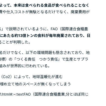
よって、本来は食べられる食品が食べられることなく
費や仕入コストが無駄となるだけでなく、廃棄費用が
る」で説明されているように、FAO（国際連合食糧農
1にあたる約13億トンの食料が毎年廃棄されており、日
ることが判明した。
るだけでなく、以下の環境問題も懸念されており、地
発目標）の「つくる責任 つかう責任」で生産とサプラ
組みが世界的に行われている。
（Co2）によって、地球温暖化が進む
終埋め立て地のスペースが無くなってしまう
0/spe1_01.html#:~:textFAO（国際連合食糧農業,分とほぼ同じ