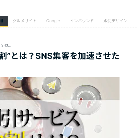
用
グルメサイト
Google
インバウンド
販促デザイン
注目の割引サービス“フォロ割”とは？SNS集客を加速させたい飲食店に最適
割”とは？SNS集客を加速させた