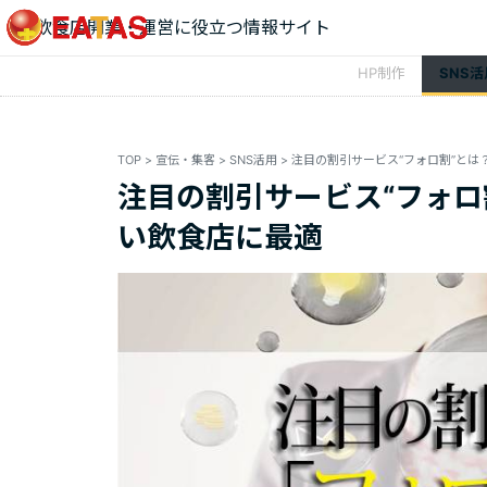
飲食店開業・運営に役立つ情報サイト
HP制作
SNS活
TOP
>
宣伝・集客
>
SNS活用
>
注目の割引サービス“フォロ
い飲食店に最適