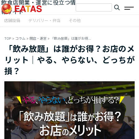
飲食店開業・運営に役立つ情
報サイト
店舗設備
デリバリー・弁当
その他
TOP
>
コラム
>
開店・運営
>
「飲み放題」は誰がお得？お店のメリット｜やる、やらない、どっちが損？
「飲み放題」は誰がお得？お店のメ
リット｜やる、やらない、どっちが
損？