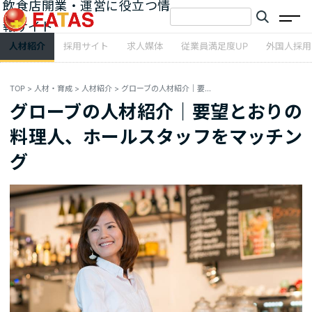
飲食店開業・運営に役立つ情
報サイト
人材紹介
採用サイト
求人媒体
従業員満足度UP
外国人採用
TOP
>
人材・育成
>
人材紹介
>
グローブの人材紹介｜要望とおりの料理人、ホールスタッフをマッチング
グローブの人材紹介｜要望とおりの
料理人、ホールスタッフをマッチン
グ