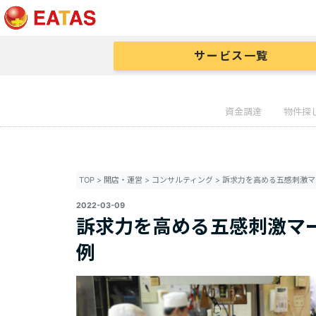
サービス一覧
資金調達
物件探
TOP
>
開店・運営
>
コンサルティング
>
2022-03-09
訴求力を高める五感刺激マ
例