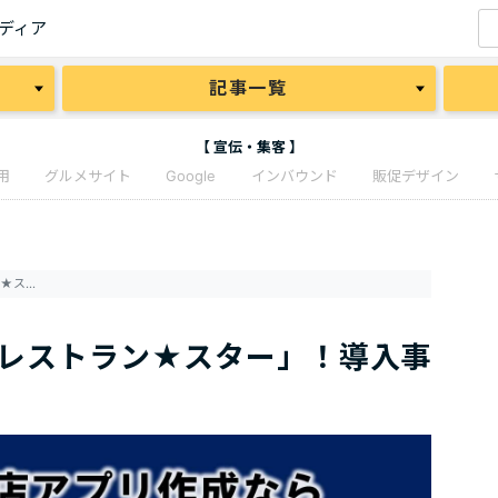
ディア
記事一覧
【 宣伝・集客 】
用
グルメサイト
Google
インバウンド
販促デザイン
飲食店のアプリ作成なら「レストラン★スター」！導入事例を交えて解説！
レストラン★スター」！導入事